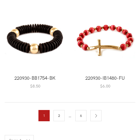
220930-BB1754-BK
220930-IB1480-FU
$
8.50
$
6.00
…
1
2
6