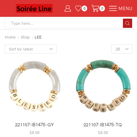
MENU
0
0
Search
input
Home
Shop
LEE
Products
per
page
221107-IB1475-GY
221107-IB1475-TQ
$
8.00
$
8.00